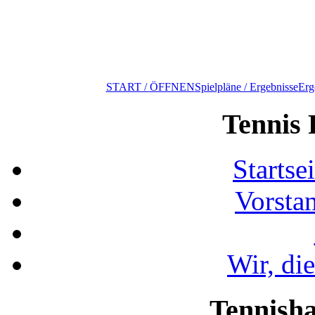
START / ÖFFNEN
Spielpläne / Ergebnisse
Erg
Tennis 
Startse
Vorsta
Wir, di
Tennisha