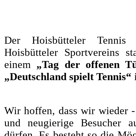
Der
H
oisbütteler
T
enni
Hoisbütteler Sportvereins s
einem
„Tag der offenen T
„Deutschland spielt Tennis“
Wir hoffen, dass wir wieder -
und neugierige Besucher a
dürfen. Es besteht so die Mög