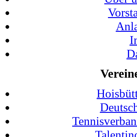
Vorst
Anla
I
D
Verein
Hoisbütt
Deutsc
Tennisverban
Talentin