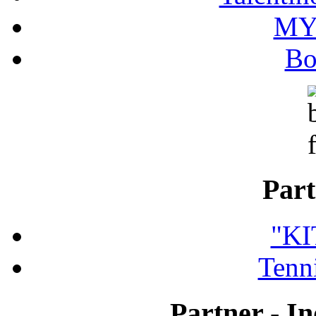
MY
Bo
Part
"K
Tenni
Partner - In