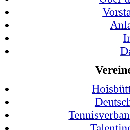
Vorst
Anla
I
D
Verein
Hoisbütt
Deutsc
Tennisverban
Talentin