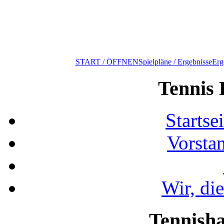
START / ÖFFNEN
Spielpläne / Ergebnisse
Erg
Tennis 
Startse
Vorsta
Wir, di
Tennisha