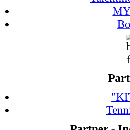
MY
Bo
Part
"K
Tenni
Partner - In