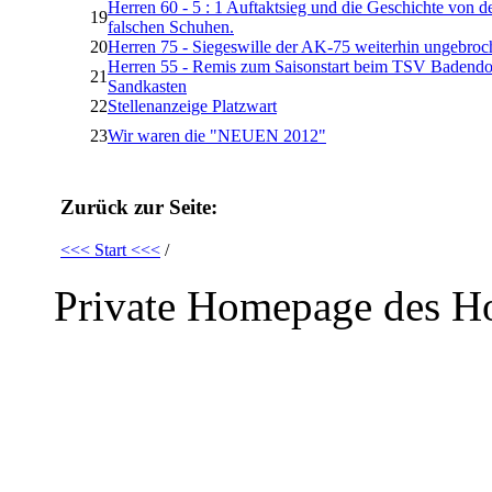
Herren 60 - 5 : 1 Auftaktsieg und die Geschichte von d
19
falschen Schuhen.
20
Herren 75 - Siegeswille der AK-75 weiterhin ungebroc
Herren 55 - Remis zum Saisonstart beim TSV Badendo
21
Sandkasten
22
Stellenanzeige Platzwart
23
Wir waren die "NEUEN 2012"
Zurück zur Seite:
<<< Start <<<
/
Private Homepage des Ho