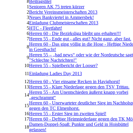
#
Beitragstitel
1
Senioren AK 75 treten kürzer
2
Bericht Vereinsmeisterschaften 2013
3
Neues Bankviertel in Ammersbek!
4
Einladung Clubmeisterschaften 2013
5
HTC - Fleetfahrt!
6
Herren 60 - Die Bezirksliga bleibt uns erhalten!!!
7
Herren 55 - Ende gut - alles gut? Nicht ganz, aber fast.
Herren 60 - Das ging völlig in die Hose - Heftige Nied
8
in Geesthacht!
Herren 55 – „bad news“ oder wie der Nordeutsche sagt
9
"Schlechte Nachrichten!"
10
Herren 55 - Spielbericht der Looser?
11
Einladung Ladies Day 2013
12
Herren 60 - Vier einsame Recken in Havighorst!
13
Herren 55 - Klare Niederlage gegen den TSV Trittau.
Herren 55 - Am Unentschieden äußerst knapp vorbei
14
„geschrammt“
Herren 60 - Unerwarteter deutlicher Sieg im Nachholsp
15
gegen den TC Elmenhorst.
16
Herren 55 - Erster Sieg im zweiten Spiel!
17
Herren 60 - Deftige Heimniederlage gegen den TK Mö
Damen-Doppel-Spaß: Punkte und Geld in Hoisbüttel
18
gelassen!