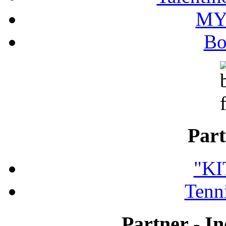
MY
Bo
Part
"K
Tenni
Partner - In