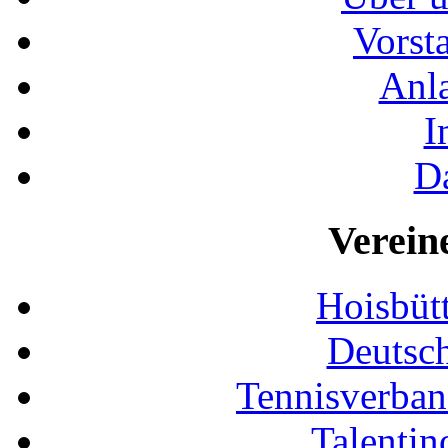
Vorst
Anla
I
D
Verein
Hoisbütt
Deutsc
Tennisverban
Talentin