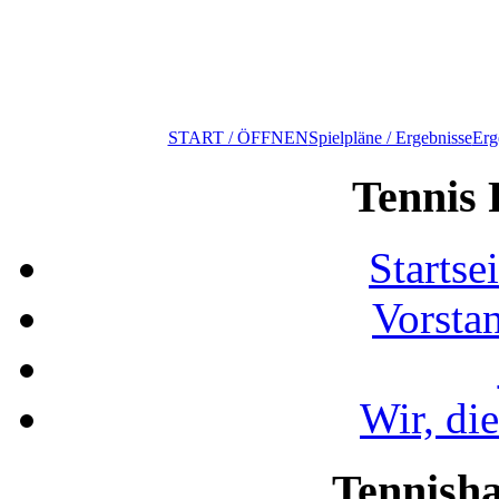
START / ÖFFNEN
Spielpläne / Ergebnisse
Erg
Tennis 
Startse
Vorsta
Wir, di
Tennisha