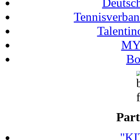
Deutsc
Tennisverban
Talentin
MY
Bo
Part
"K