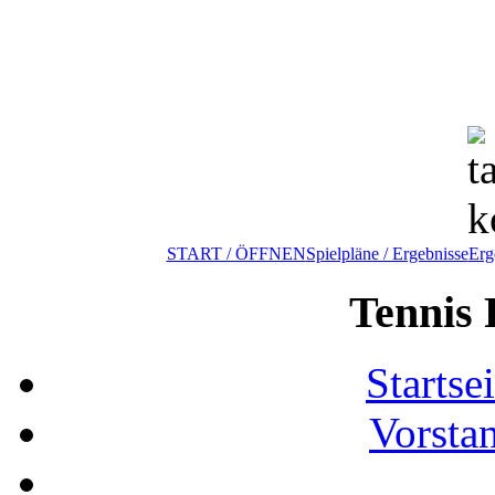
START / ÖFFNEN
Spielpläne / Ergebnisse
Erg
Tennis 
Startse
Vorsta