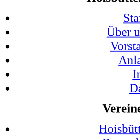
Sta
Über u
Vorst
Anla
I
D
Verein
Hoisbütt