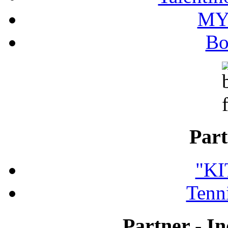
MY
Bo
Part
"K
Tenni
Partner - In