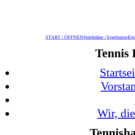
START / ÖFFNEN
Spielpläne / Ergebnisse
Erg
Tennis 
Startse
Vorsta
Wir, di
Tennisha