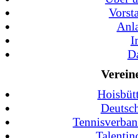
Vorst
Anla
I
D
Verein
Hoisbütt
Deutsc
Tennisverban
Talentin