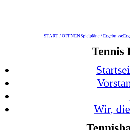
START / ÖFFNEN
Spielpläne / Ergebnisse
Erg
Tennis 
Startse
Vorsta
Wir, di
Tennisha