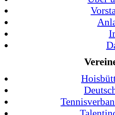
Vorst
Anla
I
D
Verein
Hoisbütt
Deutsc
Tennisverban
Talentin