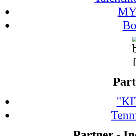
MY
Bo
Part
"K
Tenni
Partner - In