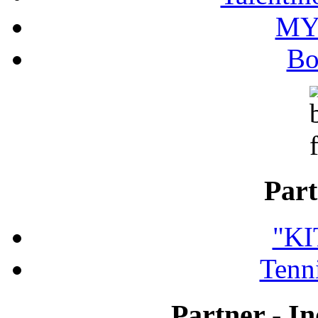
MY
Bo
Part
"K
Tenni
Partner - In