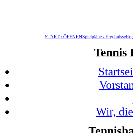
START / ÖFFNEN
Spielpläne / Ergebnisse
Erg
Tennis 
Startse
Vorsta
Wir, di
Tennisha