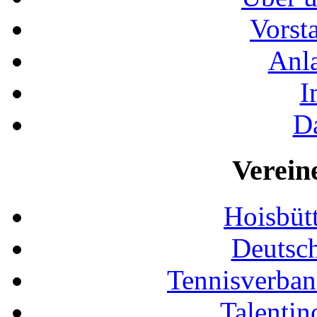
Vorst
Anla
I
D
Verein
Hoisbütt
Deutsc
Tennisverban
Talentin