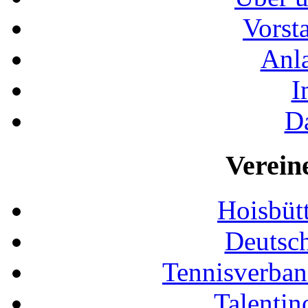
Vorst
Anla
I
D
Verein
Hoisbütt
Deutsc
Tennisverban
Talentin