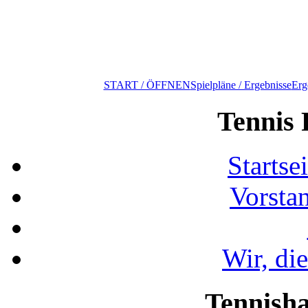
START / ÖFFNEN
Spielpläne / Ergebnisse
Erg
Tennis 
Startse
Vorsta
Wir, di
Tennisha