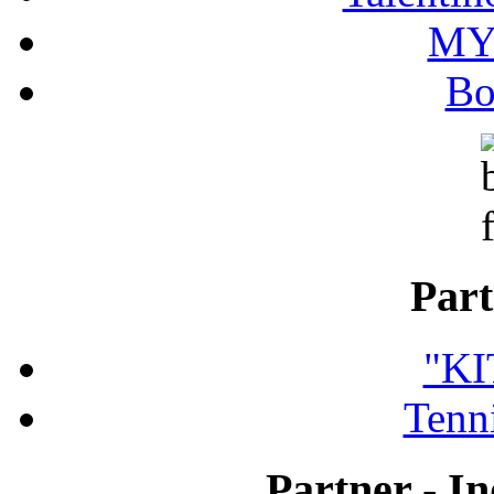
MY
Bo
Part
"K
Tenni
Partner - In