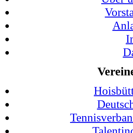
Vorst
Anla
I
D
Verein
Hoisbütt
Deutsc
Tennisverban
Talentin