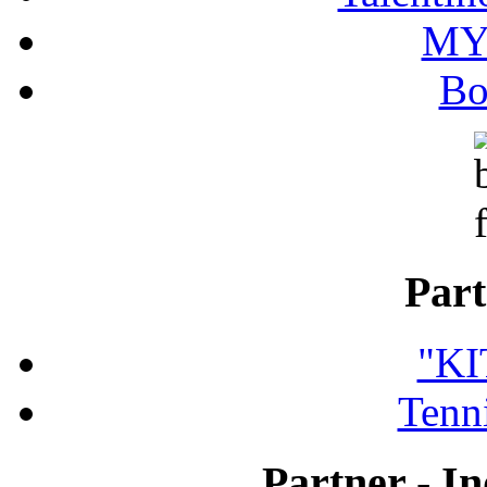
MY
Bo
Part
"K
Tenni
Partner - In