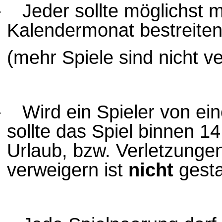
-
Jeder sollte möglichst 
Kalendermonat bestreite
(mehr Spiele sind nicht v
-
Wird ein Spieler von ei
sollte das Spiel binnen 14
Urlaub, bzw. Verletzunge
verweigern ist
nicht
gesta