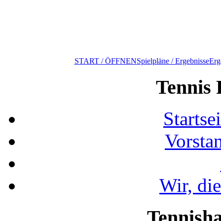
START / ÖFFNEN
Spielpläne / Ergebnisse
Erg
Tennis 
Startse
Vorsta
Wir, di
Tennisha