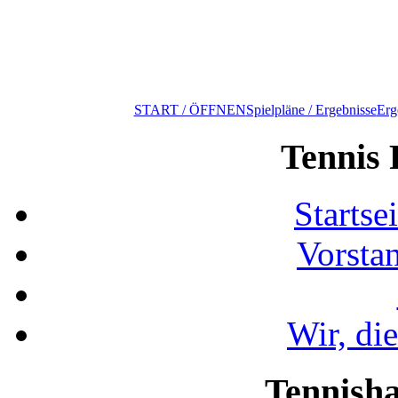
START / ÖFFNEN
Spielpläne / Ergebnisse
Erg
Tennis 
Startse
Vorsta
Wir, di
Tennisha