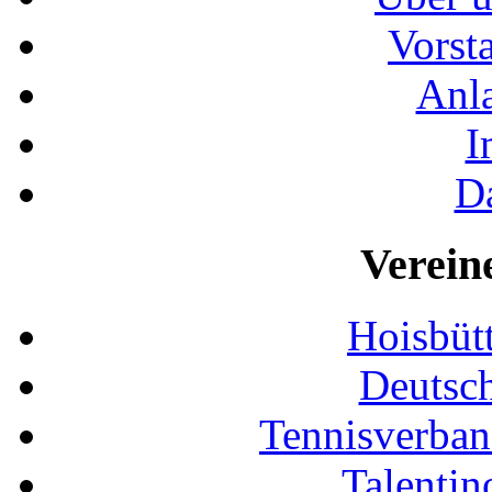
Vorst
Anla
I
D
Verein
Hoisbütt
Deutsc
Tennisverban
Talentin