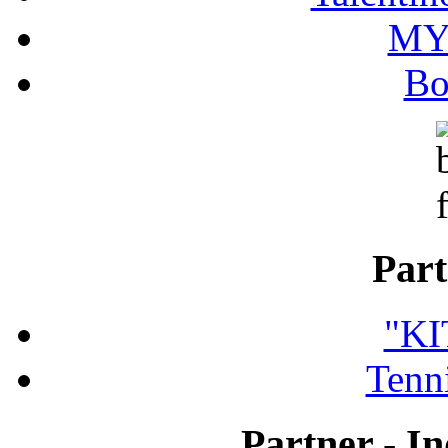
MY
Bo
Part
"K
Tenni
Partner - In