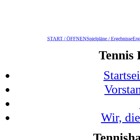
START / ÖFFNEN
Spielpläne / Ergebnisse
Erg
Tennis 
Startse
Vorsta
Wir, di
Tennisha