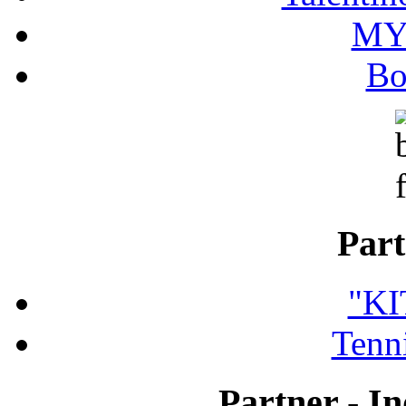
MY
Bo
Part
"K
Tenni
Partner - In