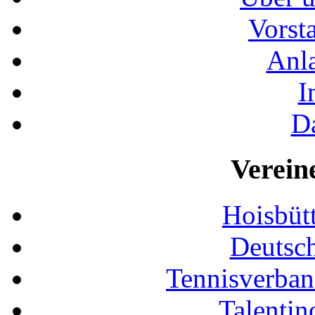
Vorst
Anla
I
D
Verein
Hoisbütt
Deutsc
Tennisverban
Talentin